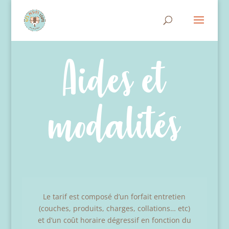
Aides et
modalités
Le tarif est composé d’un forfait entretien
(couches, produits, charges, collations… etc)
et d’un coût horaire dégressif en fonction du